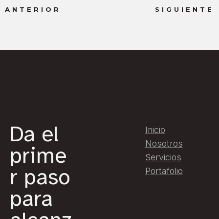
ANTERIOR
SIGUIENTE
Da el
Inicio
Nosotros
prime
Servicios
r paso
Portafolio
para